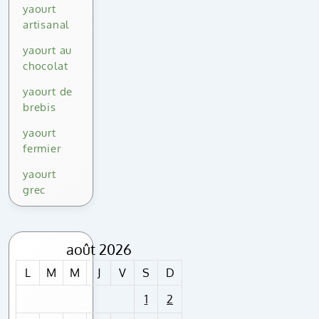
yaourt
artisanal
yaourt au
chocolat
yaourt de
brebis
yaourt
fermier
yaourt
grec
août 2026
L
M
M
J
V
S
D
1
2