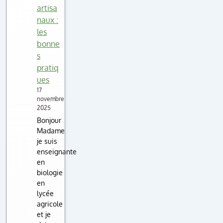
artisa
naux :
les
bonne
s
pratiq
ues
17
novembre
2025
Bonjour
Madame
je suis
enseignante
en
biologie
en
lycée
agricole
et je