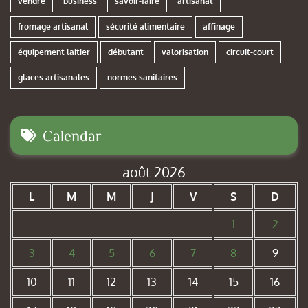
vendre
business
savoir-faire
artisanat
fromage artisanal
sécurité alimentaire
affinage
équipement laitier
débutant
valorisation
circuit-court
glaces artisanales
normes sanitaires
Calendar
août 2026
L
M
M
J
V
S
D
1
2
3
4
5
6
7
8
9
10
11
12
13
14
15
16