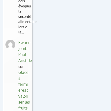
dois
évoquer
la
sécurité
alimentaire
lors e
la…
Ewane
Jombi
Paul
Aristide
sur
Glace
s
fermi
ères :
valori
ser les
fruits