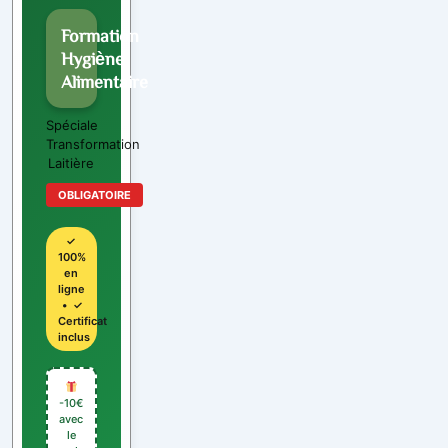
Formation
Hygiène
Alimentaire
Spéciale
Transformation
Laitière
OBLIGATOIRE
✓
100%
en
ligne
• ✓
Certificat
inclus
-10€
avec
le