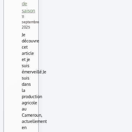
de
saison
11
septembre
2025
Je
découvre
cet
article
et je
suis
émerveillé.Je
suis
dans
la
production
agricole
au
Cameroun,
actuellement
en