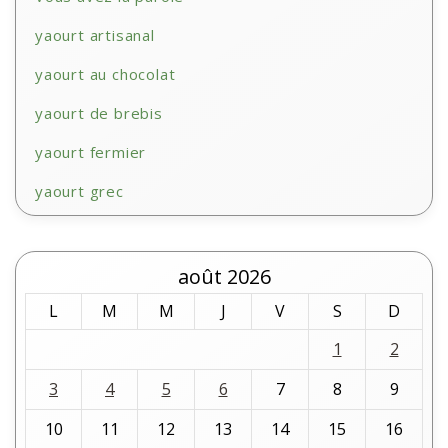
yaourt artisanal
yaourt au chocolat
yaourt de brebis
yaourt fermier
yaourt grec
août 2026
L
M
M
J
V
S
D
1
2
3
4
5
6
7
8
9
10
11
12
13
14
15
16