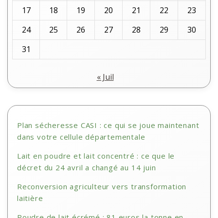
17
18
19
20
21
22
23
24
25
26
27
28
29
30
31
« Juil
Plan sécheresse CASI : ce qui se joue maintenant
dans votre cellule départementale
Lait en poudre et lait concentré : ce que le
décret du 24 avril a changé au 14 juin
Reconversion agriculteur vers transformation
laitière
Poudre de lait écrémé : 81 euros la tonne en