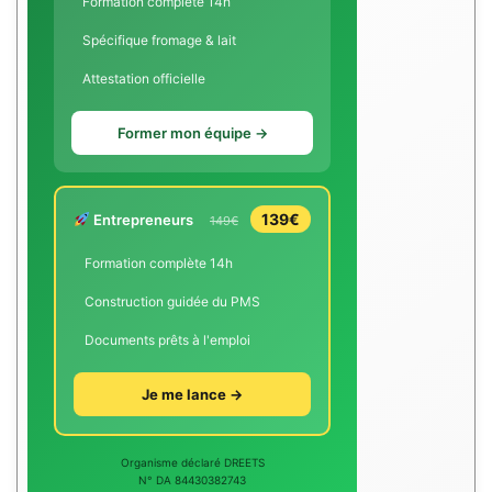
Formation complète 14h
Spécifique fromage & lait
Attestation officielle
Former mon équipe →
139€
Entrepreneurs
149€
Formation complète 14h
Construction guidée du PMS
Documents prêts à l'emploi
Je me lance →
Organisme déclaré DREETS
N° DA 84430382743