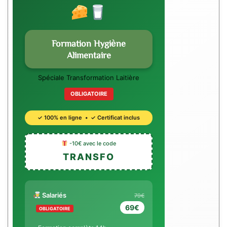
Formation Hygiène
Alimentaire
Spéciale Transformation Laitière
OBLIGATOIRE
✓ 100% en ligne • ✓ Certificat inclus
-10€ avec le code
TRANSFO
Salariés
79€
69€
OBLIGATOIRE