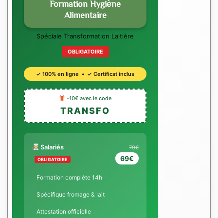
Formation Hygiène
Alimentaire
Spéciale Transformation Laitière
OBLIGATOIRE
✓ 100% en ligne • ✓ Certificat inclus
-10€ avec le code
TRANSFO
Salariés
79€
69€
OBLIGATOIRE
Formation complète 14h
Spécifique fromage & lait
Attestation officielle