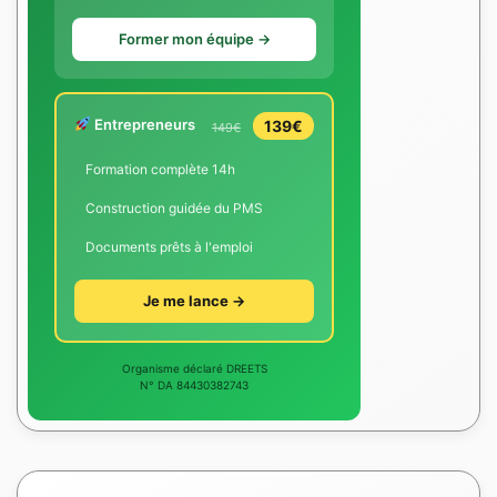
Former mon équipe →
Entrepreneurs
139€
149€
Formation complète 14h
Construction guidée du PMS
Documents prêts à l'emploi
Je me lance →
Organisme déclaré DREETS
N° DA 84430382743