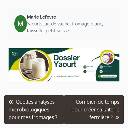
Marie Lefevre
M
Yaourts lait de vache, fromage blanc,
faisselle, petit-suisse
Navigation
Quelles analyses
Combien de temps
microbiologiques
pour créer sa laiterie
de
pour mes fromages ?
fermière ?
l’article