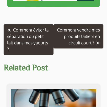
Navigation
Comment éviter la
Comment vendre mes
séparation du petit
produits laitiers en
de
lait dans mes yaourts
circuit court ?
l’article
?
Related Post