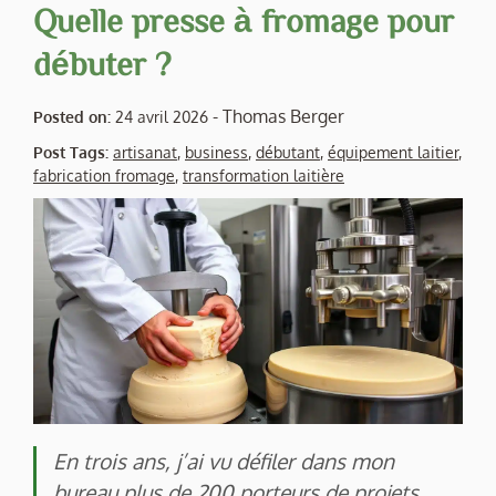
Quelle presse à fromage pour
débuter ?
-
Thomas Berger
Posted on:
24 avril 2026
Post Tags:
artisanat
,
business
,
débutant
,
équipement laitier
,
fabrication fromage
,
transformation laitière
En trois ans, j’ai vu défiler dans mon
bureau plus de 200 porteurs de projets