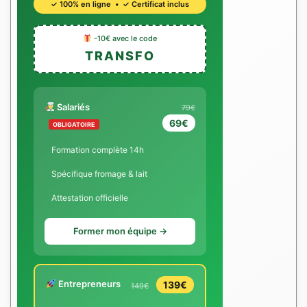
✓ 100% en ligne • ✓ Certificat inclus
-10€ avec le code
TRANSFO
Salariés
79€
69€
OBLIGATOIRE
Formation complète 14h
Spécifique fromage & lait
Attestation officielle
Former mon équipe →
Entrepreneurs
139€
149€