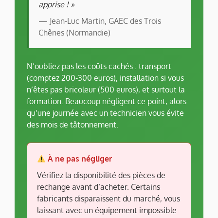
apprise ! »
— Jean-Luc Martin, GAEC des Trois
Chênes (Normandie)
N’oubliez pas les coûts cachés : transport
(comptez 200-300 euros), installation si vous
n’êtes pas bricoleur (500 euros), et surtout la
formation. Beaucoup négligent ce point, alors
qu’une journée avec un technicien vous évite
des mois de tâtonnement.
À ne pas négliger
Vérifiez la disponibilité des pièces de
rechange avant d’acheter. Certains
fabricants disparaissent du marché, vous
laissant avec un équipement impossible