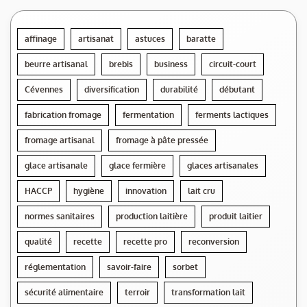
affinage
artisanat
astuces
baratte
beurre artisanal
brebis
business
circuit-court
Cévennes
diversification
durabilité
débutant
fabrication fromage
fermentation
ferments lactiques
fromage artisanal
fromage à pâte pressée
glace artisanale
glace fermière
glaces artisanales
HACCP
hygiène
innovation
lait cru
normes sanitaires
production laitière
produit laitier
qualité
recette
recette pro
reconversion
réglementation
savoir-faire
sorbet
sécurité alimentaire
terroir
transformation lait