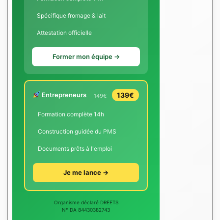
Spécifique fromage & lait
Attestation officielle
Former mon équipe →
Entrepreneurs
139€
149€
Formation complète 14h
Construction guidée du PMS
Documents prêts à l'emploi
Je me lance →
Organisme déclaré DREETS
N° DA 84430382743