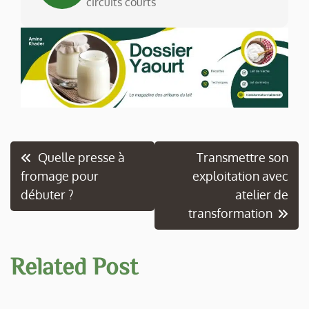
circuits courts
Navigation
Quelle presse à
Transmettre son
fromage pour
exploitation avec
de
débuter ?
atelier de
l’article
transformation
Related Post