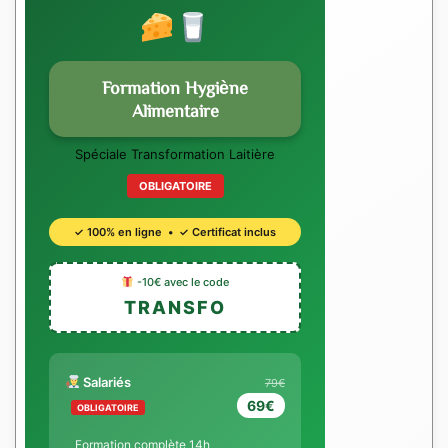
Formation Hygiène
Alimentaire
Spéciale Transformation Laitière
OBLIGATOIRE
✓ 100% en ligne • ✓ Certificat inclus
-10€ avec le code
TRANSFO
Salariés
79€
69€
OBLIGATOIRE
Formation complète 14h