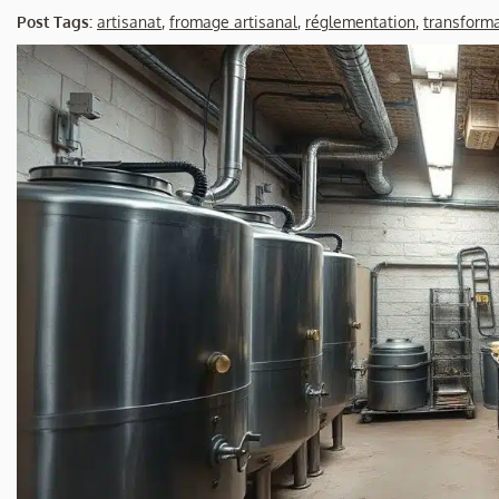
Post Tags:
artisanat
,
fromage artisanal
,
réglementation
,
transforma