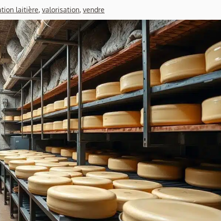
tion laitière
,
valorisation
,
vendre