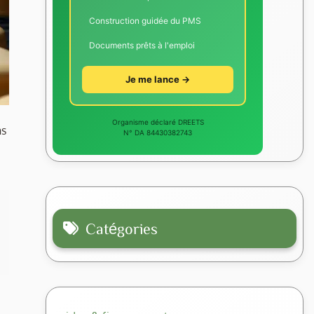
Construction guidée du PMS
Documents prêts à l'emploi
Je me lance →
Organisme déclaré DREETS
ns
N° DA 84430382743
Catégories