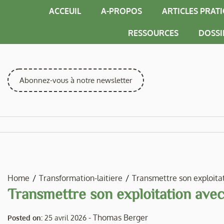
Skip
ACCEUIL
A-PROPOS
ARTICLES PRAT
to
content
RESSOURCES
DOSSI
Abonnez-vous à notre newsletter
Home
Transformation-laitiere
Transmettre son exploitat
Transmettre son exploitation avec
-
Thomas Berger
Posted on:
25 avril 2026