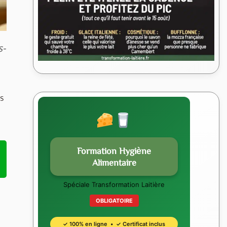
s-
s
Formation Hygiène
Alimentaire
Spéciale Transformation Laitière
OBLIGATOIRE
✓ 100% en ligne • ✓ Certificat inclus