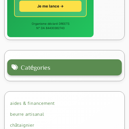
Je me lance →
Organisme déclaré DREETS
N° DA 84430382743
Catégories
aides & financement
beurre artisanal
châtaignier