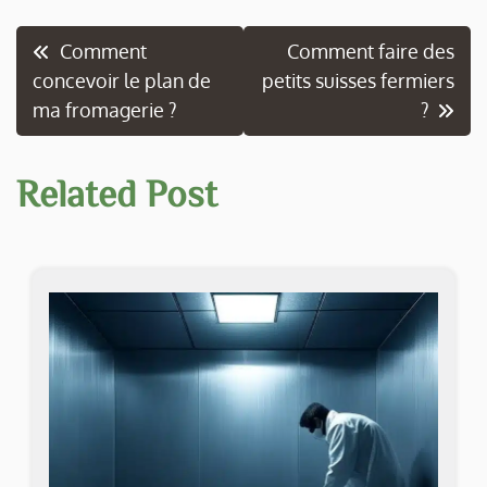
Navigation
Comment
Comment faire des
concevoir le plan de
petits suisses fermiers
de
ma fromagerie ?
?
l’article
Related Post