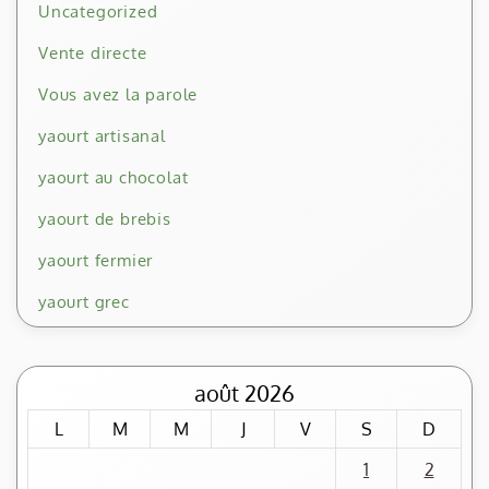
Uncategorized
Vente directe
Vous avez la parole
yaourt artisanal
yaourt au chocolat
yaourt de brebis
yaourt fermier
yaourt grec
août 2026
L
M
M
J
V
S
D
1
2