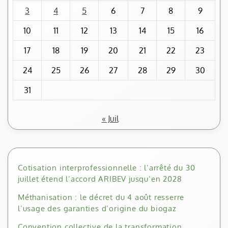
3
4
5
6
7
8
9
10
11
12
13
14
15
16
17
18
19
20
21
22
23
24
25
26
27
28
29
30
31
« Juil
Cotisation interprofessionnelle : l’arrêté du 30
juillet étend l’accord ARIBEV jusqu’en 2028
Méthanisation : le décret du 4 août resserre
l’usage des garanties d’origine du biogaz
Convention collective de la transformation