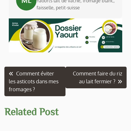
ML
Yaourts lait de vache, fromage blanc,
faisselle, petit-suisse
Navigation
Comment éviter
Comment faire du riz
les asticots dans mes
au lait fermier ?
de
fromages ?
l’article
Related Post