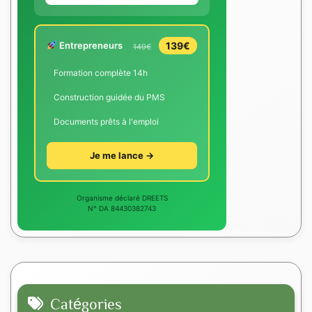
Entrepreneurs
139€
149€
Formation complète 14h
Construction guidée du PMS
Documents prêts à l'emploi
Je me lance →
Organisme déclaré DREETS
N° DA 84430382743
Catégories