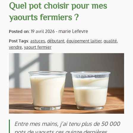
Quel pot choisir pour mes
yaourts fermiers ?
-
marie Lefevre
Posted on:
19 avril 2026
Post Tags:
astuces
,
débutant
,
équipement laitier
,
qualité
,
vendre
,
yaourt fermier
Entre mes mains, j’ai tenu plus de 50 000
pots de yaourts ces quinze dernières