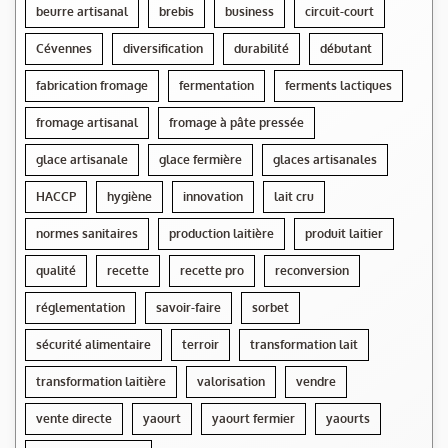
beurre artisanal
brebis
business
circuit-court
Cévennes
diversification
durabilité
débutant
fabrication fromage
fermentation
ferments lactiques
fromage artisanal
fromage à pâte pressée
glace artisanale
glace fermière
glaces artisanales
HACCP
hygiène
innovation
lait cru
normes sanitaires
production laitière
produit laitier
qualité
recette
recette pro
reconversion
réglementation
savoir-faire
sorbet
sécurité alimentaire
terroir
transformation lait
transformation laitière
valorisation
vendre
vente directe
yaourt
yaourt fermier
yaourts