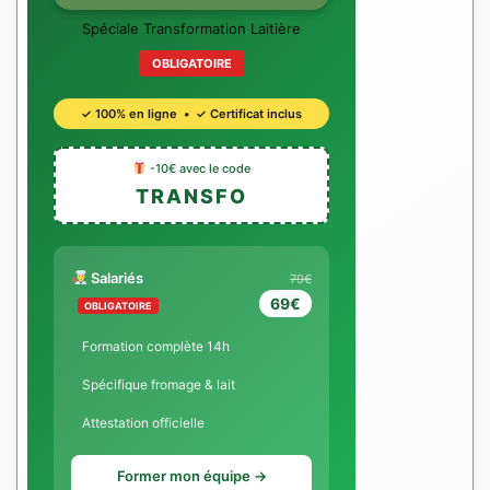
Spéciale Transformation Laitière
OBLIGATOIRE
✓ 100% en ligne • ✓ Certificat inclus
-10€ avec le code
TRANSFO
Salariés
79€
69€
OBLIGATOIRE
Formation complète 14h
Spécifique fromage & lait
Attestation officielle
Former mon équipe →