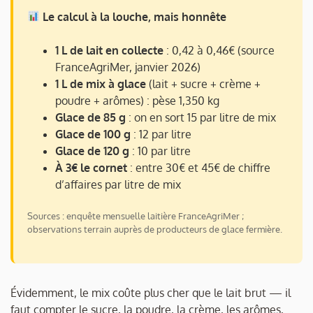
Le calcul à la louche, mais honnête
1 L de lait en collecte
: 0,42 à 0,46€ (source
FranceAgriMer, janvier 2026)
1 L de mix à glace
(lait + sucre + crème +
poudre + arômes) : pèse 1,350 kg
Glace de 85 g
: on en sort 15 par litre de mix
Glace de 100 g
: 12 par litre
Glace de 120 g
: 10 par litre
À 3€ le cornet
: entre 30€ et 45€ de chiffre
d’affaires par litre de mix
Sources : enquête mensuelle laitière FranceAgriMer ;
observations terrain auprès de producteurs de glace fermière.
Évidemment, le mix coûte plus cher que le lait brut — il
faut compter le sucre, la poudre, la crème, les arômes,