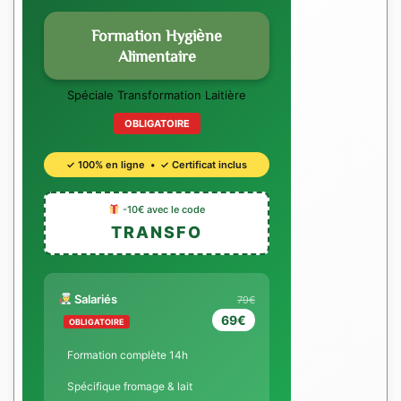
Formation Hygiène
Alimentaire
Spéciale Transformation Laitière
OBLIGATOIRE
✓ 100% en ligne • ✓ Certificat inclus
-10€ avec le code
TRANSFO
Salariés
79€
69€
OBLIGATOIRE
Formation complète 14h
Spécifique fromage & lait