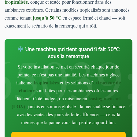
tropicalisée
, conçue et testée pour fonctionner dans des
ambiances extrêmes. Certains modèles tropicalisés sont annoncés
jusqu’à 50 °C
comme tenant
en espace fermé et chaud — soit
exactement le scénario de la remorque qui a rôti.
Une machine qui tient quand il fait 50°C
sous la remorque
Si votre installation se met en sécurité chaque jour de
pointe, ce n’est pas une fatalité. Les machines à glace
tropicalisées
extracteur de
italienne
et les solutions d’
chaleur
sont faites pour les ambiances où les autres
leasing mensuel
lâchent. Côté budget, on raisonne en
(LOA)
, jamais en somme globale : la mensualité se finance
avec les ventes des jours de forte affluence — ceux-là
mêmes que la panne vous fait perdre aujourd’hui.