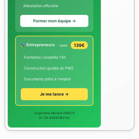
Attestation officielle
Former mon équipe →
Entrepreneurs
139€
149€
Formation complète 14h
Construction guidée du PMS
Documents prêts à l'emploi
Je me lance →
Organisme déclaré DREETS
N° DA 84430382743