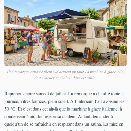
Une remorque exposée plein sud devient un four. La machine à glace, elle,
doit évacuer sa chaleur dans cet air-là.
Reprenons notre samedi de juillet. La remorque a chauffé toute la
journée, vitres fermées, plein soleil. À l’intérieur, l’air avoisine les
50 °C. Et c’est dans cet air-là que la machine à glace italienne, à
condenseur à air, doit rejeter sa chaleur. Autant demander à
quelqu’un de se rafraîchir en respirant dans un sauna. La mise en