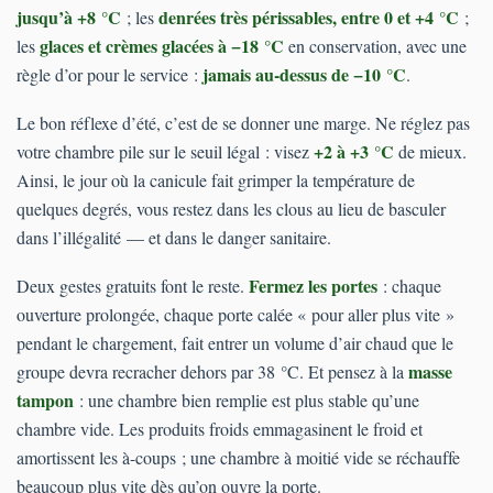
jusqu’à +8 °C
denrées très périssables, entre 0 et +4 °C
; les
;
glaces et crèmes glacées à −18 °C
les
en conservation, avec une
jamais au-dessus de −10 °C
règle d’or pour le service :
.
Le bon réflexe d’été, c’est de se donner une marge. Ne réglez pas
+2 à +3 °C
votre chambre pile sur le seuil légal : visez
de mieux.
Ainsi, le jour où la canicule fait grimper la température de
quelques degrés, vous restez dans les clous au lieu de basculer
dans l’illégalité — et dans le danger sanitaire.
Fermez les portes
Deux gestes gratuits font le reste.
: chaque
ouverture prolongée, chaque porte calée « pour aller plus vite »
pendant le chargement, fait entrer un volume d’air chaud que le
masse
groupe devra recracher dehors par 38 °C. Et pensez à la
tampon
: une chambre bien remplie est plus stable qu’une
chambre vide. Les produits froids emmagasinent le froid et
amortissent les à-coups ; une chambre à moitié vide se réchauffe
beaucoup plus vite dès qu’on ouvre la porte.