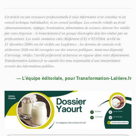
Cet article est une ressource professionnelle à visée informative et ne constitue ni un
conseil technique individualisé, ni un conseil juridique. Les conseils relatifs au froid
(dimensionnement, réglages, brumisation, alimentation de secours) doivent être validés
par votre frigoriste ; le branchement d’un groupe électrogène doit être réalisé par un
professionnel. Les seuils sanitaires cités (Règlement (CE) n°853/2004, arrêté du
21 décembre 2009) ont été vérifiés sur Legifrance ; les données de canicule et de
sécheresse 2026 ont été recoupées sur des sources publiques. Avant tout dispositif
d’arrosage, vérifiez l’arrêté préfectoral sécheresse en vigueur dans votre département.
Transformation-Laitiere.fr ne saurait être tenu responsable d’une interprétation
erronée des informations publiées.
— L’équipe éditoriale, pour Transformation-Laitiere.fr