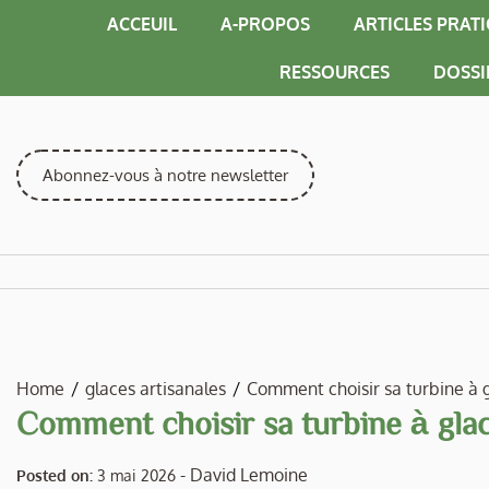
Skip
ACCEUIL
A-PROPOS
ARTICLES PRAT
to
content
RESSOURCES
DOSSI
Abonnez-vous à notre newsletter
Home
glaces artisanales
Comment choisir sa turbine à g
Comment choisir sa turbine à glac
-
David Lemoine
Posted on:
3 mai 2026