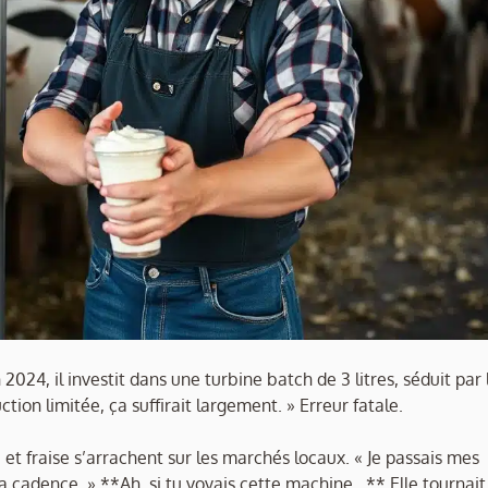
24, il investit dans une turbine batch de 3 litres, séduit par 
tion limitée, ça suffirait largement. » Erreur fatale.
et fraise s’arrachent sur les marchés locaux. « Je passais mes
 la cadence. » **Ah, si tu voyais cette machine…** Elle tournait