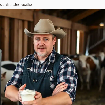
s artisanales
,
qualité