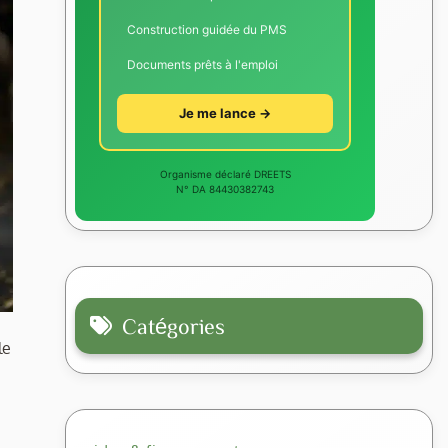
Construction guidée du PMS
Documents prêts à l'emploi
Je me lance →
Organisme déclaré DREETS
N° DA 84430382743
Catégories
le