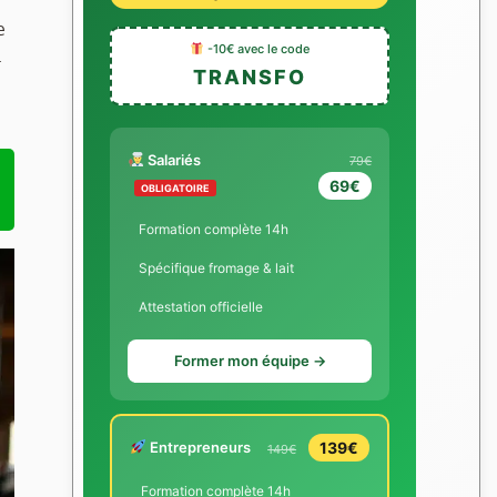
e
-10€ avec le code
.
TRANSFO
Salariés
79€
69€
OBLIGATOIRE
Formation complète 14h
Spécifique fromage & lait
Attestation officielle
Former mon équipe →
Entrepreneurs
139€
149€
Formation complète 14h