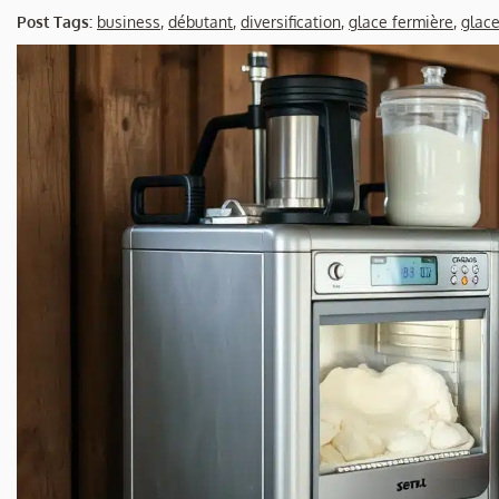
Post Tags:
business
,
débutant
,
diversification
,
glace fermière
,
glace