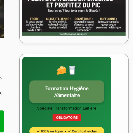
e
Formation Hygiène
de
Alimentaire
Spéciale Transformation Laitière
OBLIGATOIRE
✓ 100% en ligne • ✓ Certificat inclus