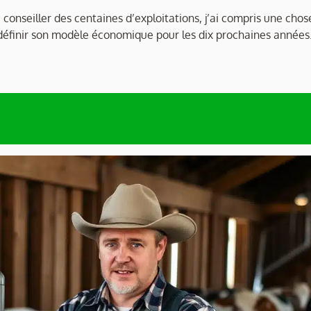
 conseiller des centaines d’exploitations, j’ai compris une chos
t définir son modèle économique pour les dix prochaines années