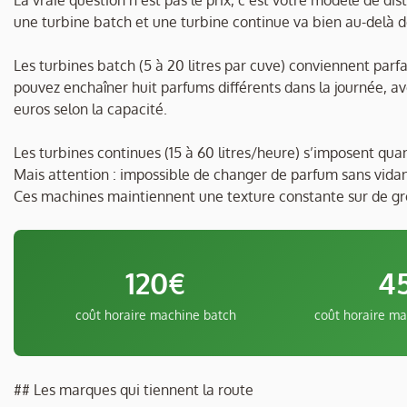
La vraie question n’est pas le prix, c’est votre modèle de dis
une turbine batch et une turbine continue va bien au-delà d
Les turbines batch (5 à 20 litres par cuve) conviennent parfa
pouvez enchaîner huit parfums différents dans la journée, a
euros selon la capacité.
Les turbines continues (15 à 60 litres/heure) s’imposent qu
Mais attention : impossible de changer de parfum sans vidan
Ces machines maintiennent une texture constante sur de gros 
120€
4
coût horaire machine batch
coût horaire ma
## Les marques qui tiennent la route