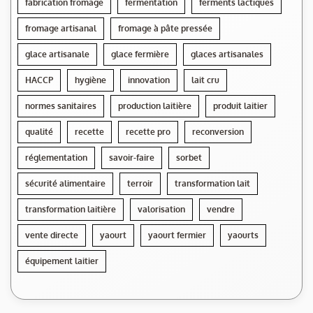
fabrication fromage
fermentation
ferments lactiques
fromage artisanal
fromage à pâte pressée
glace artisanale
glace fermière
glaces artisanales
HACCP
hygiène
innovation
lait cru
normes sanitaires
production laitière
produit laitier
qualité
recette
recette pro
reconversion
réglementation
savoir-faire
sorbet
sécurité alimentaire
terroir
transformation lait
transformation laitière
valorisation
vendre
vente directe
yaourt
yaourt fermier
yaourts
équipement laitier