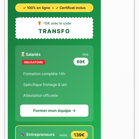
✓ 100% en ligne • ✓ Certificat inclus
-10€ avec le code
TRANSFO
Salariés
79€
69€
OBLIGATOIRE
Formation complète 14h
Spécifique fromage & lait
Attestation officielle
Former mon équipe →
Entrepreneurs
139€
149€