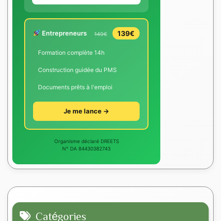
Entrepreneurs
139€
149€
Formation complète 14h
Construction guidée du PMS
Documents prêts à l'emploi
Je me lance →
Organisme déclaré DREETS
N° DA 84430382743
Catégories