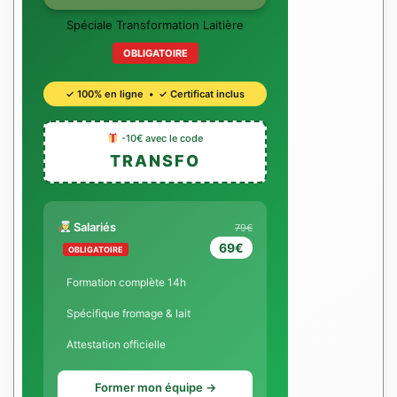
Spéciale Transformation Laitière
OBLIGATOIRE
✓ 100% en ligne • ✓ Certificat inclus
-10€ avec le code
TRANSFO
Salariés
79€
69€
OBLIGATOIRE
Formation complète 14h
Spécifique fromage & lait
Attestation officielle
Former mon équipe →