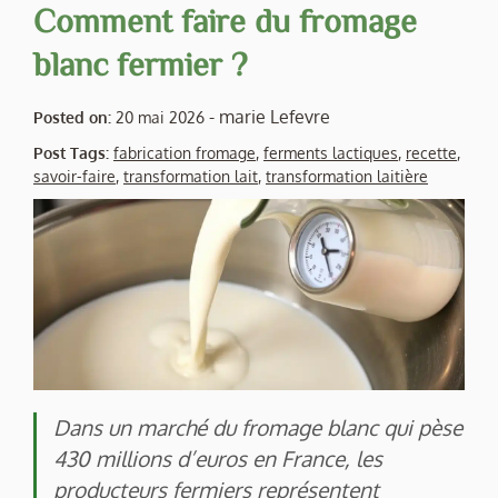
Comment faire du fromage
blanc fermier ?
-
marie Lefevre
Posted on:
20 mai 2026
Post Tags:
fabrication fromage
,
ferments lactiques
,
recette
,
savoir-faire
,
transformation lait
,
transformation laitière
Dans un marché du fromage blanc qui pèse
430 millions d’euros en France, les
producteurs fermiers représentent