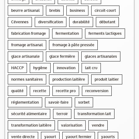
beurre artisanal
brebis
business
circuit-court
Cévennes
diversification
durabilité
débutant
fabrication fromage
fermentation
ferments lactiques
fromage artisanal
fromage à pâte pressée
glace artisanale
glace fermière
glaces artisanales
HACCP
hygiène
innovation
lait cru
normes sanitaires
production laitière
produit laitier
qualité
recette
recette pro
reconversion
réglementation
savoir-faire
sorbet
sécurité alimentaire
terroir
transformation lait
transformation laitière
valorisation
vendre
vente directe
yaourt
yaourt fermier
yaourts