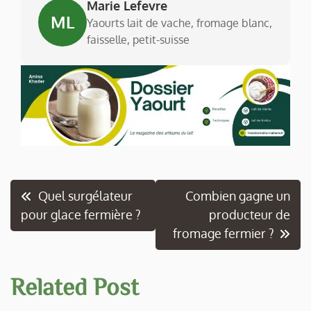
Marie Lefevre
ML
Yaourts lait de vache, fromage blanc,
faisselle, petit-suisse
Navigation
Quel surgélateur
Combien gagne un
pour glace fermière ?
producteur de
de
fromage fermier ?
l’article
Related Post