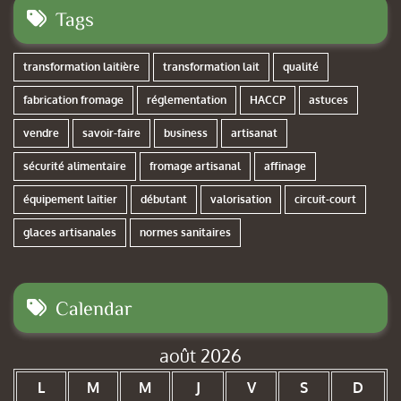
Tags
transformation laitière
transformation lait
qualité
fabrication fromage
réglementation
HACCP
astuces
vendre
savoir-faire
business
artisanat
sécurité alimentaire
fromage artisanal
affinage
équipement laitier
débutant
valorisation
circuit-court
glaces artisanales
normes sanitaires
Calendar
août 2026
L
M
M
J
V
S
D