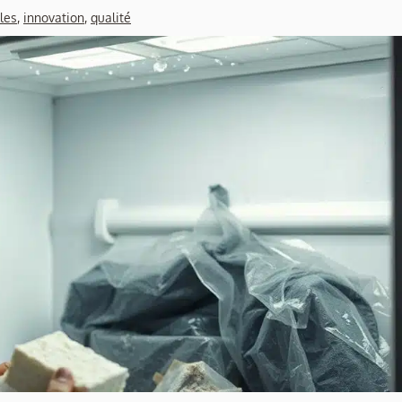
les
,
innovation
,
qualité