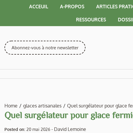
Skip
ACCEUIL
A-PROPOS
ARTICLES PRAT
to
content
RESSOURCES
DOSSI
Abonnez-vous à notre newsletter
Home
glaces artisanales
Quel surgélateur pour glace fe
Quel surgélateur pour glace fermi
-
David Lemoine
Posted on:
20 mai 2026