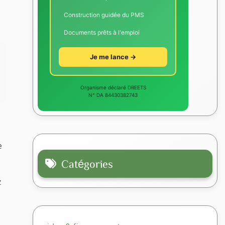
Construction guidée du PMS
Documents prêts à l'emploi
Je me lance →
Organisme déclaré DREETS
N° DA 84430382743
e
Catégories
z