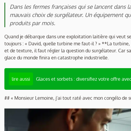
Dans les fermes françaises qui se lancent dans l
mauvais choix de surgélateur. Un équipement qui p
produits par mois.
Quand je débarque dans une exploitation laitière qui veut se 
toujours : « David, quelle turbine me faut-il ? » **La turbi
et de texture, il faut régler la question du surgélateur. Ca
glace du monde finira en catastrophe industrielle.
lire aussi
Glaces et sorbets : diversifiez votre offre avec
## « Monsieur Lemoine, j’ai tout raté avec mon congélo de