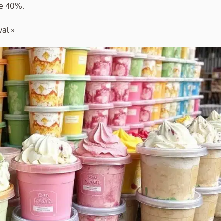
re 40%.
val »