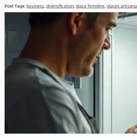
Post Tags:
business
,
diversification
,
glace fermière
,
glaces artisana