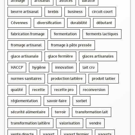
affinage
artisanat
astuces
baratte
beurre artisanal
brebis
business
circuit-court
Cévennes
diversification
durabilité
débutant
fabrication fromage
fermentation
ferments lactiques
fromage artisanal
fromage à pâte pressée
glace artisanale
glace fermière
glaces artisanales
HACCP
hygiène
innovation
lait cru
normes sanitaires
production laitière
produit laitier
qualité
recette
recette pro
reconversion
réglementation
savoir-faire
sorbet
sécurité alimentaire
terroir
transformation lait
transformation laitière
valorisation
vendre
vente directe
yaourt
yaourt fermier
yaourts