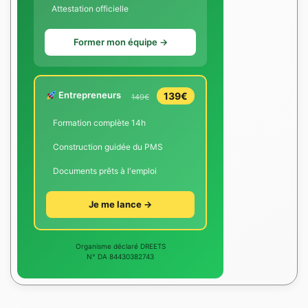
Attestation officielle
Former mon équipe →
Entrepreneurs
139€
149€
Formation complète 14h
Construction guidée du PMS
Documents prêts à l'emploi
Je me lance →
Organisme déclaré DREETS
N° DA 84430382743