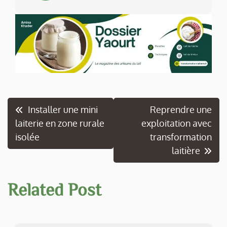
Navigation
Installer une mini
Reprendre une
laiterie en zone rurale
exploitation avec
de
isolée
transformation
l’article
laitière
Related Post