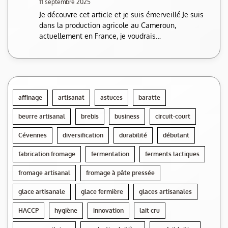
11 septembre 2025
Je découvre cet article et je suis émerveillé.Je suis
dans la production agricole au Cameroun,
actuellement en France, je voudrais…
affinage
artisanat
astuces
baratte
beurre artisanal
brebis
business
circuit-court
Cévennes
diversification
durabilité
débutant
fabrication fromage
fermentation
ferments lactiques
fromage artisanal
fromage à pâte pressée
glace artisanale
glace fermière
glaces artisanales
HACCP
hygiène
innovation
lait cru