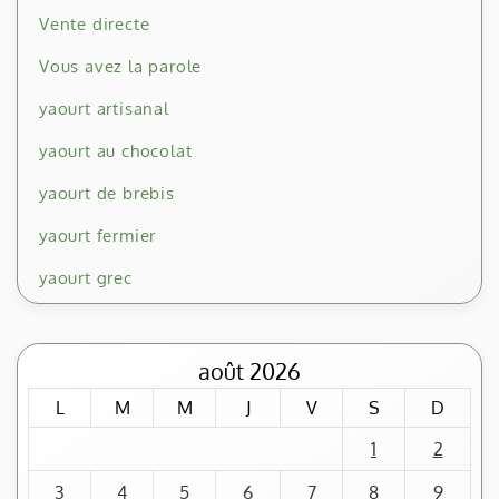
Vente directe
Vous avez la parole
yaourt artisanal
yaourt au chocolat
yaourt de brebis
yaourt fermier
yaourt grec
août 2026
L
M
M
J
V
S
D
1
2
3
4
5
6
7
8
9