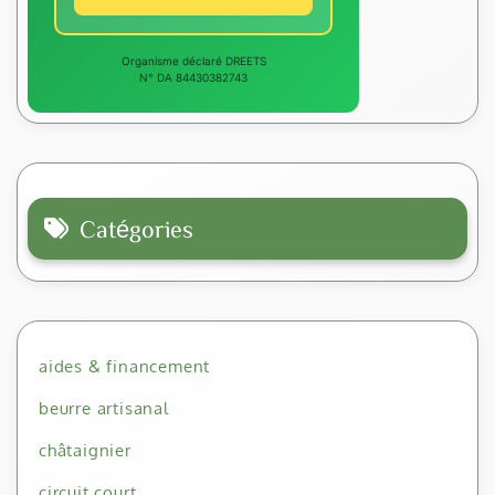
Organisme déclaré DREETS
N° DA 84430382743
Catégories
aides & financement
beurre artisanal
châtaignier
circuit court