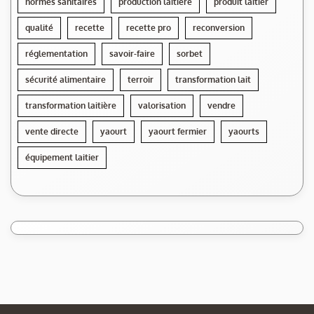
normes sanitaires
production laitière
produit laitier
qualité
recette
recette pro
reconversion
réglementation
savoir-faire
sorbet
sécurité alimentaire
terroir
transformation lait
transformation laitière
valorisation
vendre
vente directe
yaourt
yaourt fermier
yaourts
équipement laitier