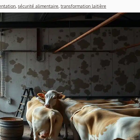
entation
,
sécurité alimentaire
,
transformation laitière