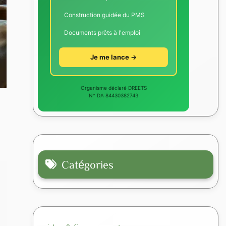
Construction guidée du PMS
Documents prêts à l'emploi
Je me lance →
Organisme déclaré DREETS
N° DA 84430382743
Catégories