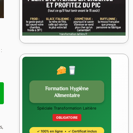
:
Formation Hygiène
Alimentaire
Spéciale Transformation Laitière
OBLIGATOIRE
s,
✓ 100% en ligne • ✓ Certificat inclus