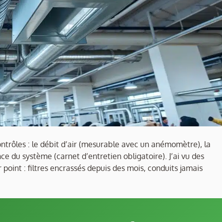
ntrôles : le débit d’air (mesurable avec un anémomètre), la
nce du système (carnet d’entretien obligatoire). J’ai vu des
 point : filtres encrassés depuis des mois, conduits jamais