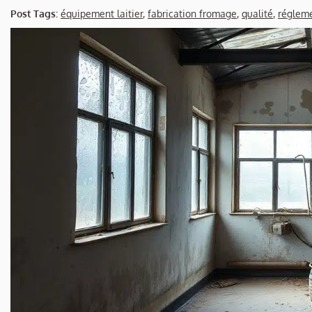
Post Tags:
équipement laitier
,
fabrication fromage
,
qualité
,
réglem