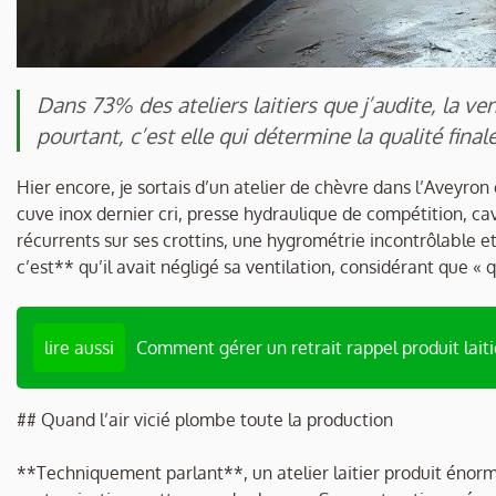
Dans 73% des ateliers laitiers que j’audite, la ven
pourtant, c’est elle qui détermine la qualité fina
Hier encore, je sortais d’un atelier de chèvre dans l’Aveyro
cuve inox dernier cri, presse hydraulique de compétition, ca
récurrents sur ses crottins, une hygrométrie incontrôlable et
c’est** qu’il avait négligé sa ventilation, considérant que « q
lire aussi
Comment gérer un retrait rappel produit laiti
## Quand l’air vicié plombe toute la production
**Techniquement parlant**, un atelier laitier produit énor