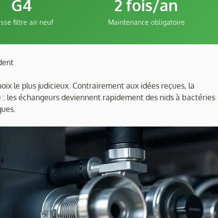
G4
2 fois/an
sse filtre air neuf
Maintenance obligatoire
dent
hoix le plus judicieux. Contrairement aux idées reçues, la
 : les échangeurs deviennent rapidement des nids à bactéries
ques.