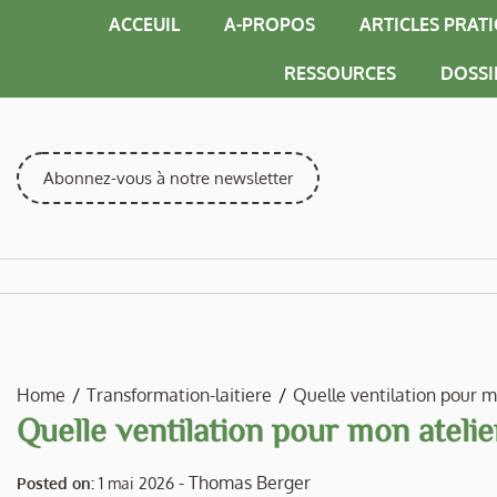
Skip
ACCEUIL
A-PROPOS
ARTICLES PRAT
to
content
RESSOURCES
DOSSI
Abonnez-vous à notre newsletter
Home
Transformation-laitiere
Quelle ventilation pour mo
Quelle ventilation pour mon atelier
-
Thomas Berger
Posted on:
1 mai 2026