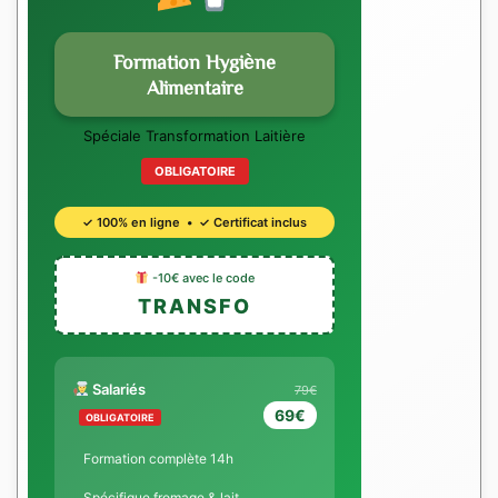
Formation Hygiène
Alimentaire
Spéciale Transformation Laitière
OBLIGATOIRE
✓ 100% en ligne • ✓ Certificat inclus
-10€ avec le code
TRANSFO
Salariés
79€
69€
OBLIGATOIRE
Formation complète 14h
Spécifique fromage & lait