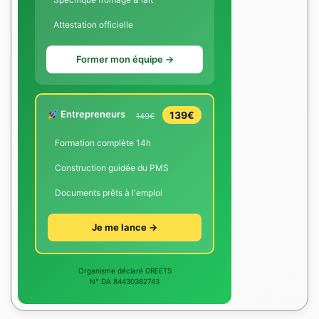
Attestation officielle
Former mon équipe →
Entrepreneurs
139€
149€
Formation complète 14h
Construction guidée du PMS
Documents prêts à l'emploi
Je me lance →
Organisme déclaré DREETS
N° DA 84430382743