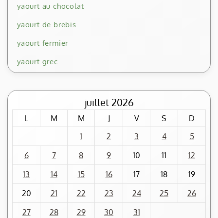
yaourt au chocolat
yaourt de brebis
yaourt fermier
yaourt grec
juillet 2026
L
M
M
J
V
S
D
1
2
3
4
5
6
7
8
9
10
11
12
13
14
15
16
17
18
19
20
21
22
23
24
25
26
27
28
29
30
31