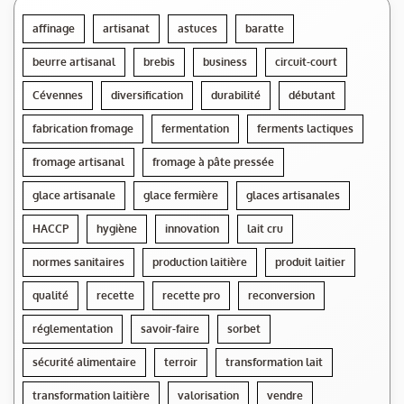
affinage
artisanat
astuces
baratte
beurre artisanal
brebis
business
circuit-court
Cévennes
diversification
durabilité
débutant
fabrication fromage
fermentation
ferments lactiques
fromage artisanal
fromage à pâte pressée
glace artisanale
glace fermière
glaces artisanales
HACCP
hygiène
innovation
lait cru
normes sanitaires
production laitière
produit laitier
qualité
recette
recette pro
reconversion
réglementation
savoir-faire
sorbet
sécurité alimentaire
terroir
transformation lait
transformation laitière
valorisation
vendre