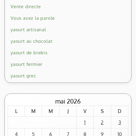
Vente directe
Vous avez la parole
yaourt artisanal
yaourt au chocolat
yaourt de brebis
yaourt fermier
yaourt grec
mai 2026
L
M
M
J
V
S
D
1
2
3
4
5
6
7
8
9
10