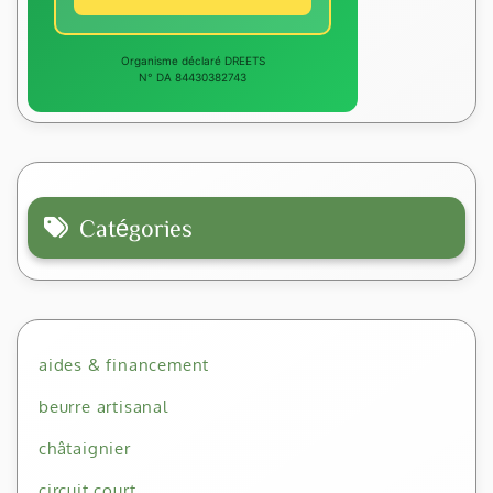
Organisme déclaré DREETS
N° DA 84430382743
Catégories
aides & financement
beurre artisanal
châtaignier
circuit court