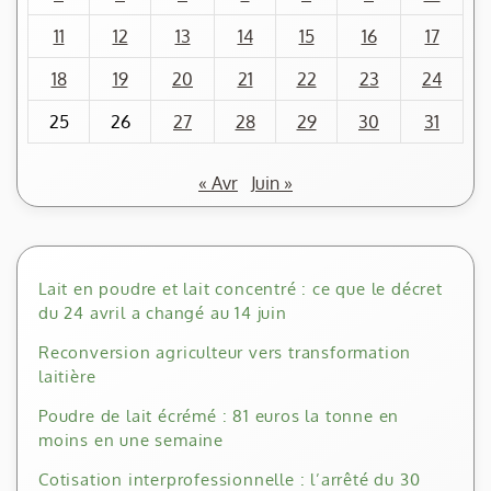
11
12
13
14
15
16
17
18
19
20
21
22
23
24
25
26
27
28
29
30
31
« Avr
Juin »
Lait en poudre et lait concentré : ce que le décret
du 24 avril a changé au 14 juin
Reconversion agriculteur vers transformation
laitière
Poudre de lait écrémé : 81 euros la tonne en
moins en une semaine
Cotisation interprofessionnelle : l’arrêté du 30