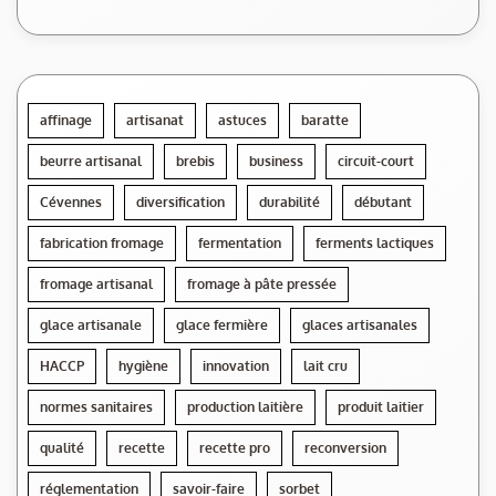
affinage
artisanat
astuces
baratte
beurre artisanal
brebis
business
circuit-court
Cévennes
diversification
durabilité
débutant
fabrication fromage
fermentation
ferments lactiques
fromage artisanal
fromage à pâte pressée
glace artisanale
glace fermière
glaces artisanales
HACCP
hygiène
innovation
lait cru
normes sanitaires
production laitière
produit laitier
qualité
recette
recette pro
reconversion
réglementation
savoir-faire
sorbet