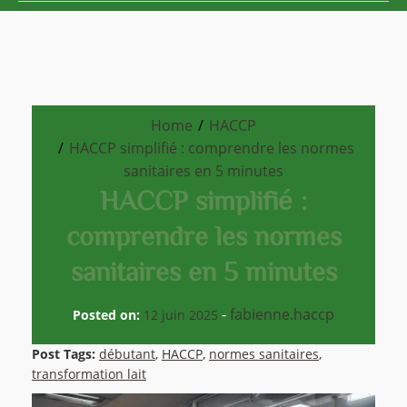
Home
HACCP
HACCP simplifié : comprendre les normes
sanitaires en 5 minutes
HACCP simplifié :
comprendre les normes
sanitaires en 5 minutes
-
fabienne.haccp
Posted on:
12 juin 2025
Post Tags:
débutant
,
HACCP
,
normes sanitaires
,
transformation lait