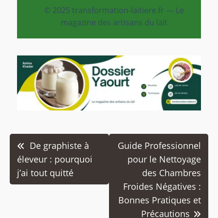
© 2025 transformation-laitiere.fr — Le
magazine des artisans du lait
Navigation
De graphiste à
Guide Professionnel
de
éleveur : pourquoi
pour le Nettoyage
j’ai tout quitté
des Chambres
l’article
Froides Négatives :
Bonnes Pratiques et
Précautions