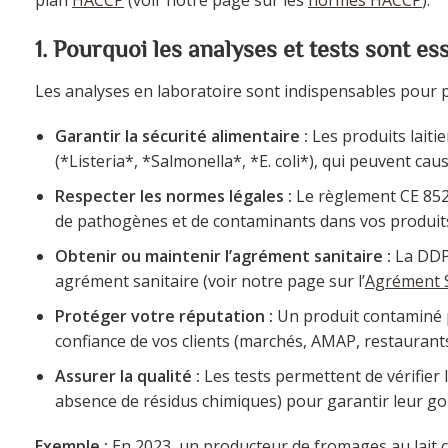
1. Pourquoi les analyses et tests sont ess
Les analyses en laboratoire sont indispensables pour p
Garantir la sécurité alimentaire :
Les produits laiti
(*Listeria*, *Salmonella*, *E. coli*), qui peuvent cau
Respecter les normes légales :
Le règlement CE 852/
de pathogènes et de contaminants dans vos produit
Obtenir ou maintenir l’agrément sanitaire :
La DDPP
agrément sanitaire (voir notre page sur l’
Agrément S
Protéger votre réputation :
Un produit contaminé p
confiance de vos clients (marchés, AMAP, restaurants
Assurer la qualité :
Les tests permettent de vérifier 
absence de résidus chimiques) pour garantir leur goû
Exemple :
En 2023, un producteur de fromages au lait 