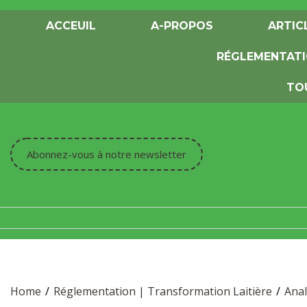
Skip
to
ACCEUIL
A-PROPOS
ARTIC
content
RÉGLEMENTAT
TO
Abonnez-vous à notre newsletter
Home
Réglementation | Transformation Laitière
Anal