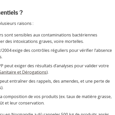
entiels ?
lusieurs raisons :
ers sont sensibles aux contaminations bactériennes
ser des intoxications graves, voire mortelles.
2004 exige des contrôles réguliers pour vérifier l’absence
s.
 peut exiger des résultats d’analyses pour valider votre
anitaire et Dérogations
).
eut entraîner des rappels, des amendes, et une perte de
).
la composition de vos produits (ex. taux de matière grasse,
t et leur conservation.
cru en Normandie a dû rappeler 500 kg de produits après