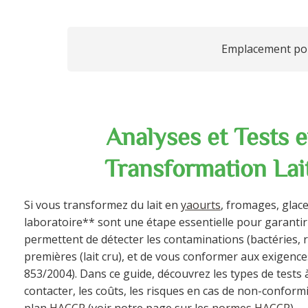
Emplacement po
Analyses et Tests e
Transformation Lai
Si vous transformez du lait en
yaourts
, fromages, glace
laboratoire** sont une étape essentielle pour garantir 
permettent de détecter les contaminations (bactéries, ré
premières (lait cru), et de vous conformer aux exigen
853/2004). Dans ce guide, découvrez les types de tests 
contacter, les coûts, les risques en cas de non-conform
plan
HACCP
(voir notre page sur les
normes HACCP
).