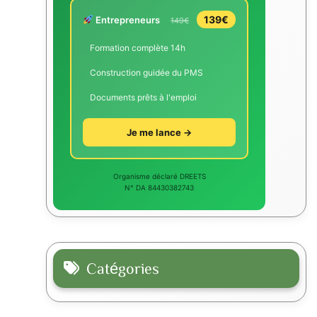
139€
Entrepreneurs
149€
Formation complète 14h
Construction guidée du PMS
Documents prêts à l'emploi
Je me lance →
Organisme déclaré DREETS
N° DA 84430382743
Catégories