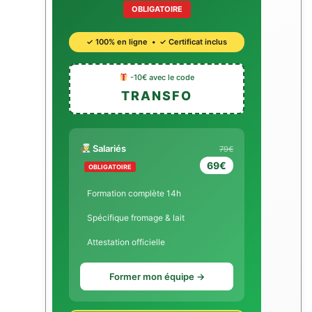
OBLIGATOIRE
✓ 100% en ligne • ✓ Certificat inclus
-10€ avec le code
TRANSFO
Salariés
79€
69€
OBLIGATOIRE
Formation complète 14h
Spécifique fromage & lait
Attestation officielle
Former mon équipe →