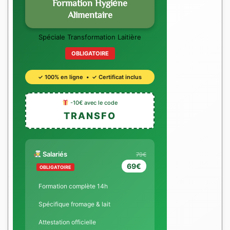
Formation Hygiène
Alimentaire
Spéciale Transformation Laitière
OBLIGATOIRE
✓ 100% en ligne • ✓ Certificat inclus
-10€ avec le code
TRANSFO
Salariés
79€
69€
OBLIGATOIRE
Formation complète 14h
Spécifique fromage & lait
Attestation officielle