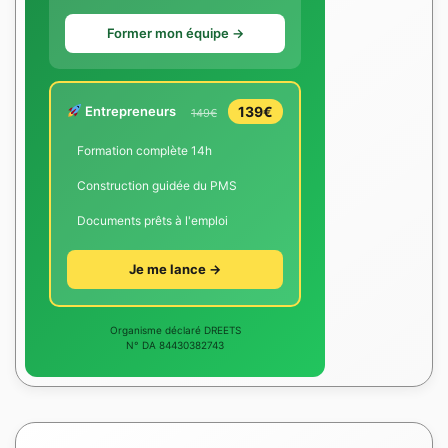
Former mon équipe →
Entrepreneurs
139€
149€
Formation complète 14h
Construction guidée du PMS
Documents prêts à l'emploi
Je me lance →
Organisme déclaré DREETS
N° DA 84430382743