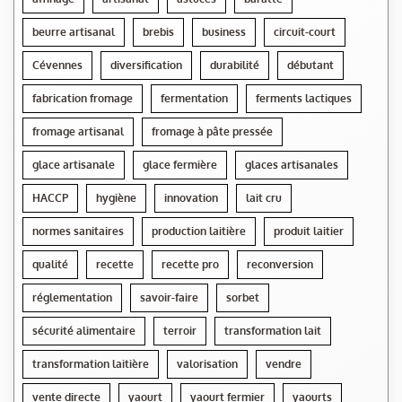
beurre artisanal
brebis
business
circuit-court
Cévennes
diversification
durabilité
débutant
fabrication fromage
fermentation
ferments lactiques
fromage artisanal
fromage à pâte pressée
glace artisanale
glace fermière
glaces artisanales
HACCP
hygiène
innovation
lait cru
normes sanitaires
production laitière
produit laitier
qualité
recette
recette pro
reconversion
réglementation
savoir-faire
sorbet
sécurité alimentaire
terroir
transformation lait
transformation laitière
valorisation
vendre
vente directe
yaourt
yaourt fermier
yaourts