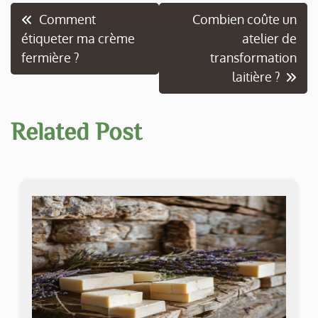
Navigation
Comment
Combien coûte un
étiqueter ma crème
atelier de
de
fermière ?
transformation
l’article
laitière ?
Related Post