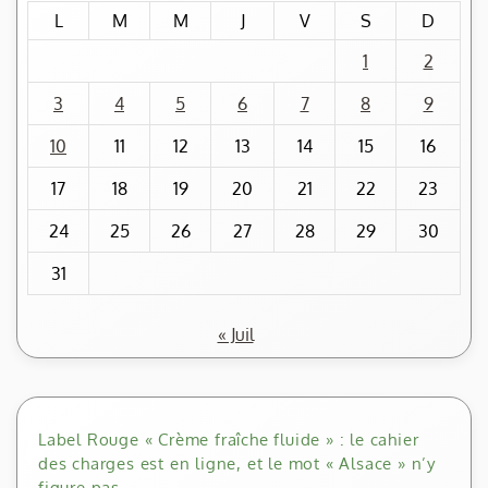
L
M
M
J
V
S
D
1
2
3
4
5
6
7
8
9
10
11
12
13
14
15
16
17
18
19
20
21
22
23
24
25
26
27
28
29
30
31
« Juil
Label Rouge « Crème fraîche fluide » : le cahier
des charges est en ligne, et le mot « Alsace » n’y
figure pas