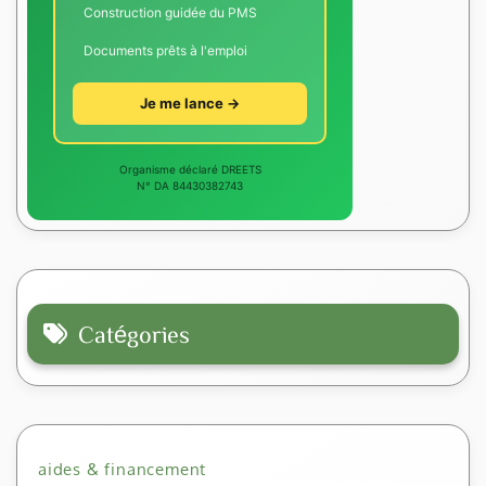
Construction guidée du PMS
Documents prêts à l'emploi
Je me lance →
Organisme déclaré DREETS
N° DA 84430382743
Catégories
aides & financement