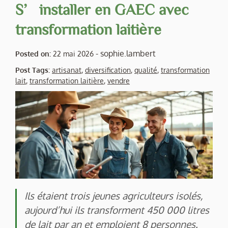
S’installer en GAEC avec
transformation laitière
-
sophie.lambert
Posted on:
22 mai 2026
Post Tags:
artisanat
,
diversification
,
qualité
,
transformation
lait
,
transformation laitière
,
vendre
Ils étaient trois jeunes agriculteurs isolés,
aujourd’hui ils transforment 450 000 litres
de lait par an et emploient 8 personnes.