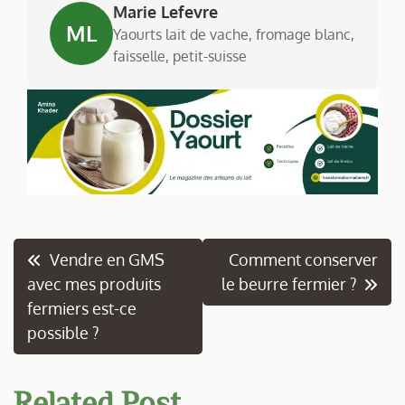
Marie Lefevre
ML
Yaourts lait de vache, fromage blanc,
faisselle, petit-suisse
Navigation
Vendre en GMS
Comment conserver
avec mes produits
le beurre fermier ?
de
fermiers est-ce
l’article
possible ?
Related Post