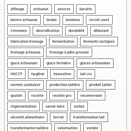
affinage
artisanat
astuces
baratte
beurre artisanal
brebis
business
circuit-court
Cévennes
diversification
durabilité
débutant
fabrication fromage
fermentation
ferments lactiques
fromage artisanal
fromage à pâte pressée
glace artisanale
glace fermière
glaces artisanales
HACCP
hygiène
innovation
lait cru
normes sanitaires
production laitière
produit laitier
qualité
recette
recette pro
reconversion
réglementation
savoir-faire
sorbet
sécurité alimentaire
terroir
transformation lait
transformation laitière
valorisation
vendre