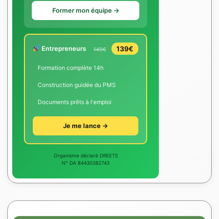
Former mon équipe →
Entrepreneurs
139€
149€
Formation complète 14h
Construction guidée du PMS
Documents prêts à l'emploi
Je me lance →
Organisme déclaré DREETS
N° DA 84430382743