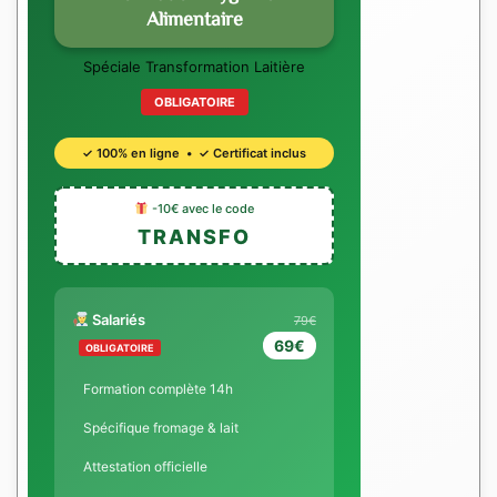
Alimentaire
Spéciale Transformation Laitière
OBLIGATOIRE
✓ 100% en ligne • ✓ Certificat inclus
-10€ avec le code
TRANSFO
Salariés
79€
69€
OBLIGATOIRE
Formation complète 14h
Spécifique fromage & lait
Attestation officielle