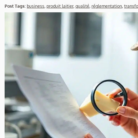
Post Tags:
business
,
produit laitier
,
qualité
,
réglementation
,
transfo