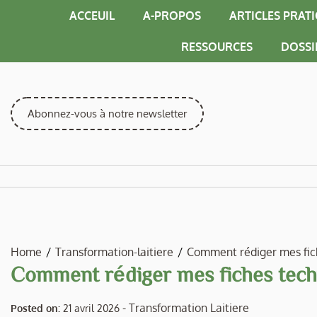
Skip
ACCEUIL
A-PROPOS
ARTICLES PRAT
to
content
RESSOURCES
DOSSI
Abonnez-vous à notre newsletter
Home
Transformation-laitiere
Comment rédiger mes fich
Comment rédiger mes fiches tech
-
Transformation Laitiere
Posted on:
21 avril 2026