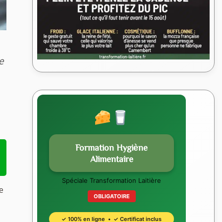
e
Formation Hygiène
Alimentaire
Spéciale Transformation Laitière
e
OBLIGATOIRE
✓ 100% en ligne • ✓ Certificat inclus