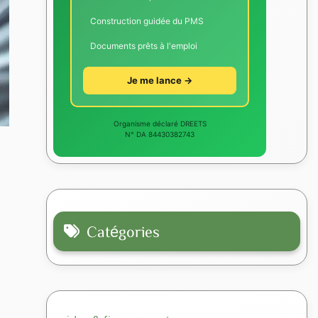
Construction guidée du PMS
Documents prêts à l'emploi
Je me lance →
Organisme déclaré DREETS
N° DA 84430382743
Catégories