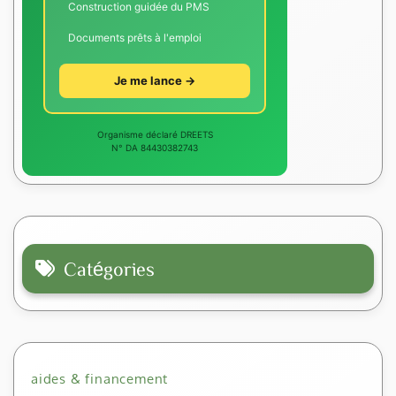
Construction guidée du PMS
Documents prêts à l'emploi
Je me lance →
Organisme déclaré DREETS
N° DA 84430382743
Catégories
aides & financement