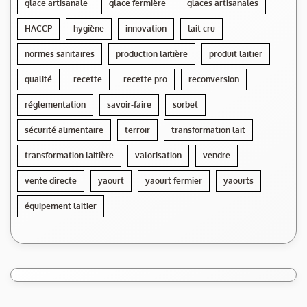
glace artisanale
glace fermière
glaces artisanales
HACCP
hygiène
innovation
lait cru
normes sanitaires
production laitière
produit laitier
qualité
recette
recette pro
reconversion
réglementation
savoir-faire
sorbet
sécurité alimentaire
terroir
transformation lait
transformation laitière
valorisation
vendre
vente directe
yaourt
yaourt fermier
yaourts
équipement laitier