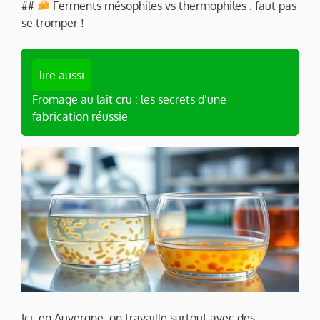
##
Ferments mésophiles vs thermophiles : faut pas
se tromper !
lire aussi
Fromage au lait cru : les secrets d’une
fabrication réussie
Ici, en Auvergne, on travaille surtout avec des